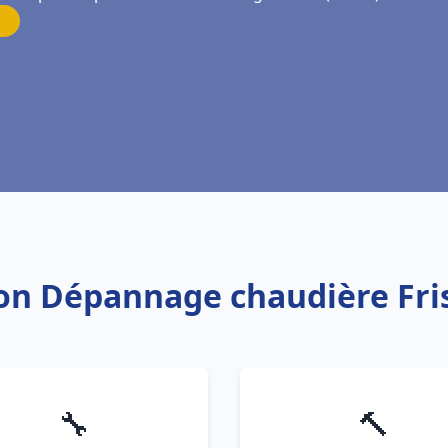
tion Dépannage chaudière Fr
🔧
🔨