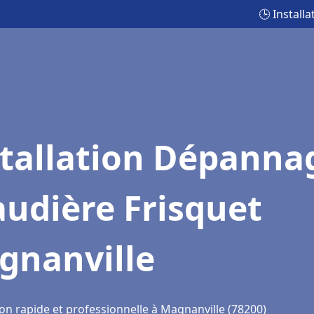
🕒 Install
stallation Dépanna
udière Frisquet
gnanville
on rapide et professionnelle à Magnanville (78200)