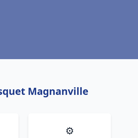
isquet Magnanville
⚙️