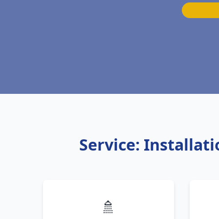
Service: Installa
🚿