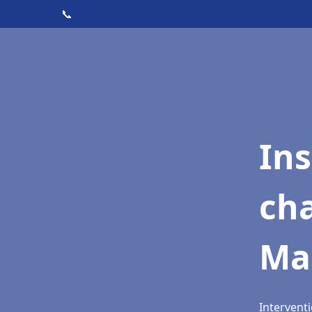
📞
In
cha
Ma
Interventi