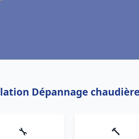
allation Dépannage chaudière
🔧
🔨