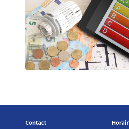
Contact
Horair