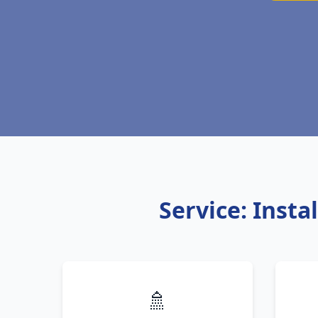
Service: Inst
🚿