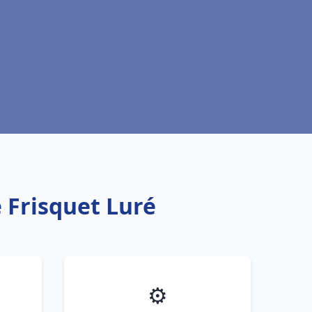
 Frisquet Luré
⚙️