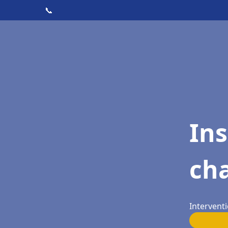
📞
In
cha
Interventi