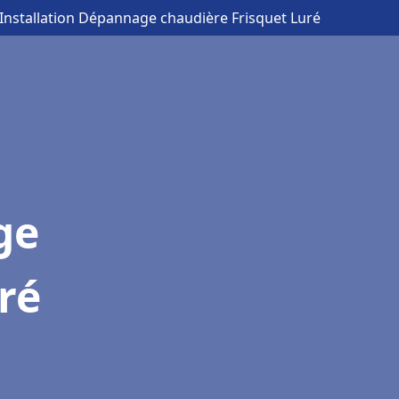
 Installation Dépannage chaudière Frisquet Luré
ge
ré