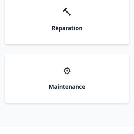
🔨
Réparation
⚙️
Maintenance