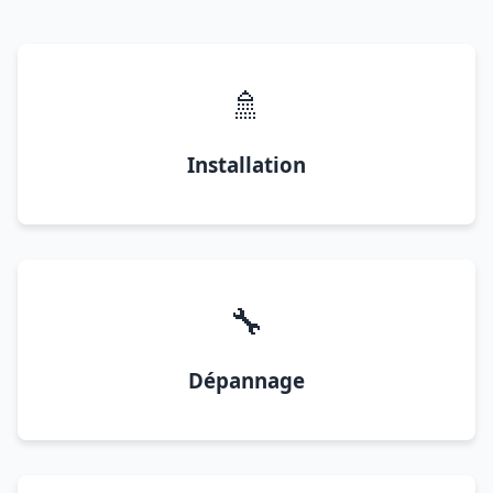
🚿
Installation
🔧
Dépannage