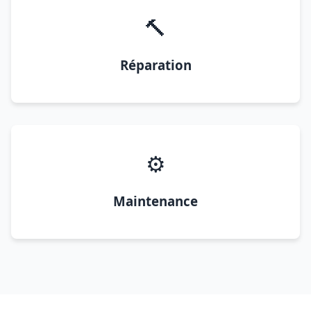
🔨
Réparation
⚙️
Maintenance