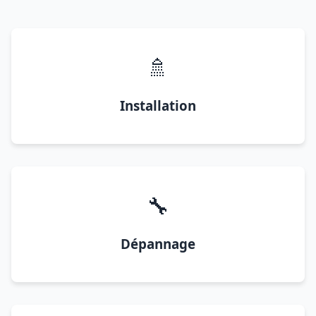
🚿
Installation
🔧
Dépannage