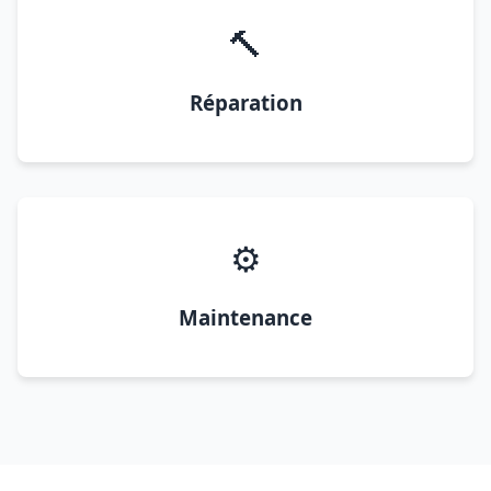
🔨
Réparation
⚙️
Maintenance