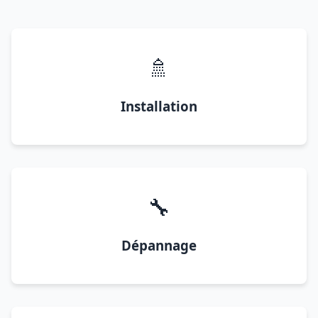
🚿
Installation
🔧
Dépannage