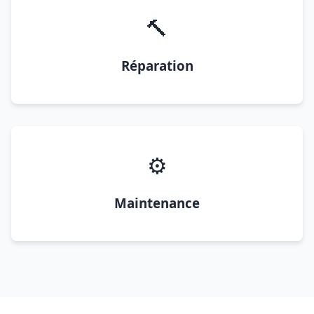
🔨
Réparation
⚙️
Maintenance