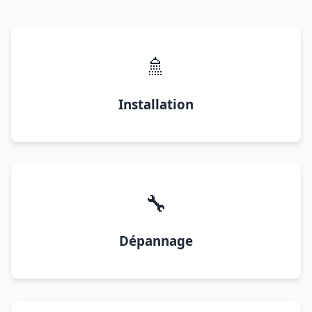
🚿
Installation
🔧
Dépannage