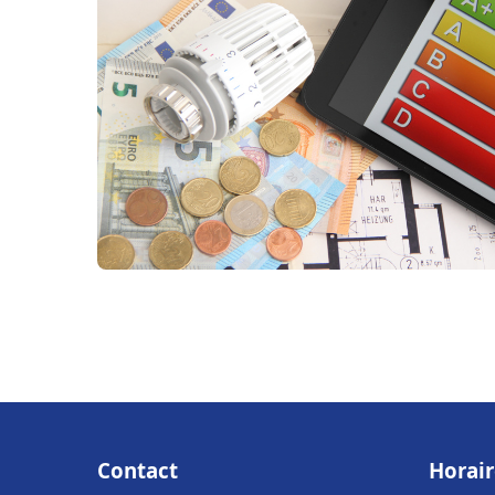
Contact
Horair