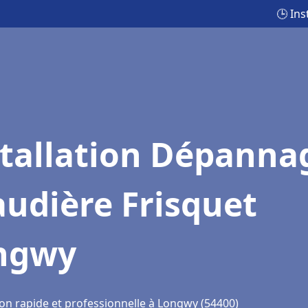
🕒 In
stallation Dépanna
udière Frisquet
ngwy
ion rapide et professionnelle à Longwy (54400)