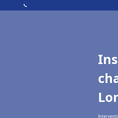
📞
In
cha
Lo
Intervent