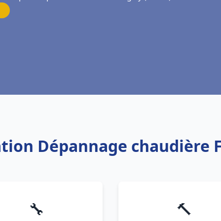
lation Dépannage chaudière
🔧
🔨