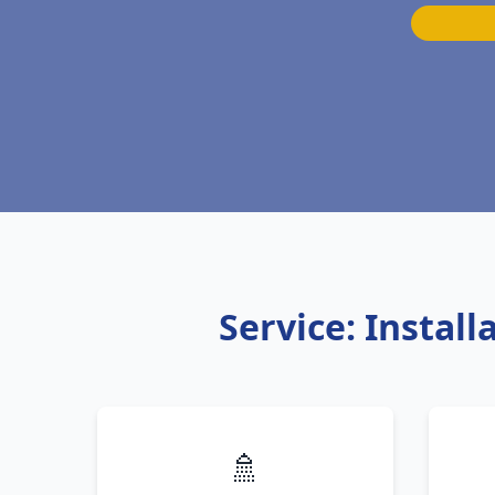
Service: Instal
🚿