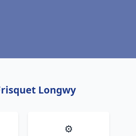
 Frisquet Longwy
⚙️