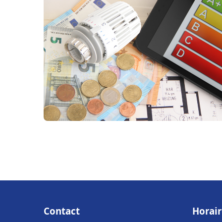
Contact
Horair