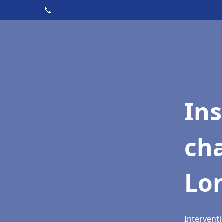
📞
In
cha
Lo
Intervent