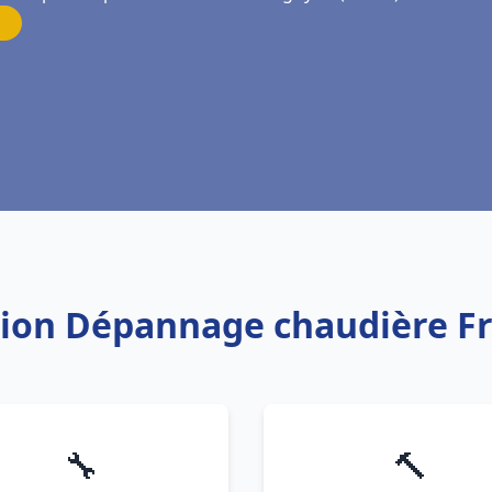
ation Dépannage chaudière 
🔧
🔨