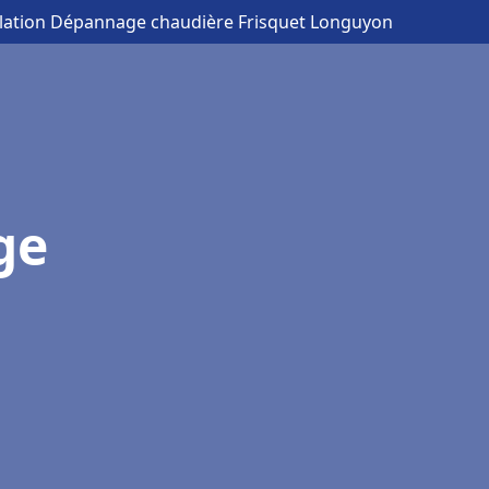
allation Dépannage chaudière Frisquet Longuyon
ge