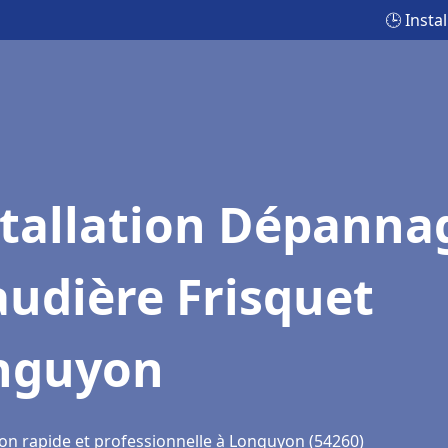
🕒 Inst
stallation Dépanna
udière Frisquet
nguyon
ion rapide et professionnelle à Longuyon (54260)