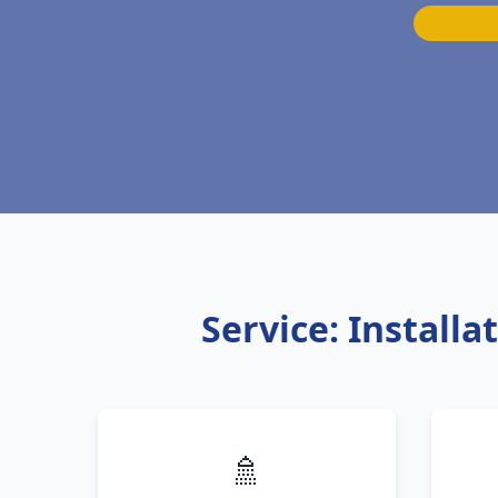
Service: Install
🚿