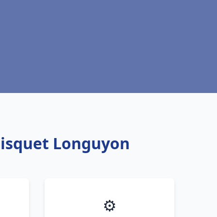
Frisquet Longuyon
⚙️