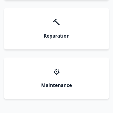
🔨
Réparation
⚙️
Maintenance