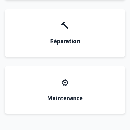
🔨
Réparation
⚙️
Maintenance