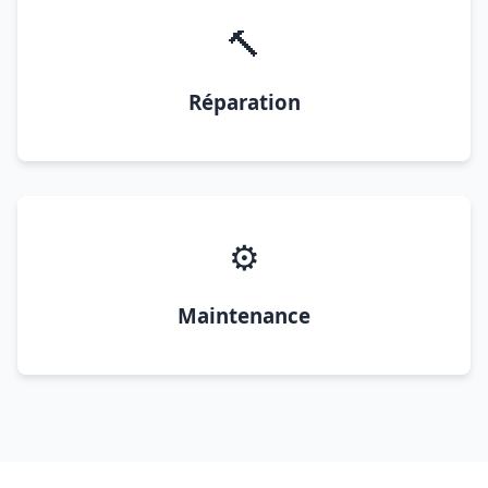
🔨
Réparation
⚙️
Maintenance