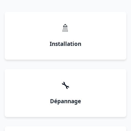
🚿
Installation
🔧
Dépannage