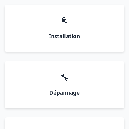
🚿
Installation
🔧
Dépannage