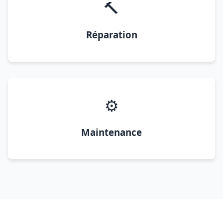
🔨
Réparation
⚙️
Maintenance