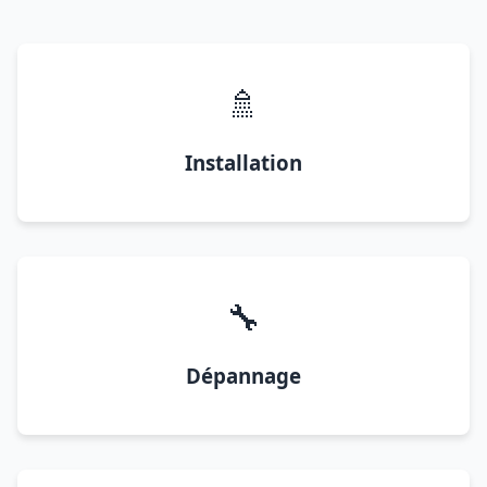
🚿
Installation
🔧
Dépannage