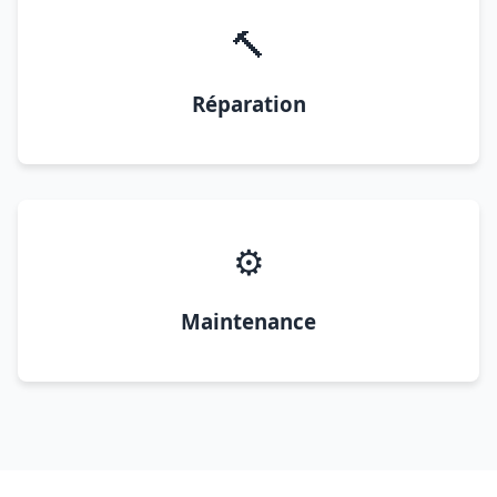
🔨
Réparation
⚙️
Maintenance