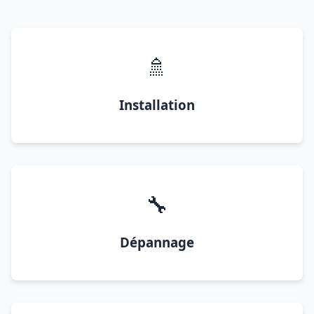
🚿
Installation
🔧
Dépannage