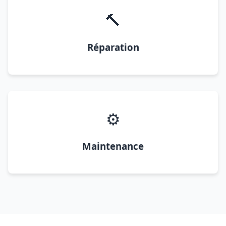
🔨
Réparation
⚙️
Maintenance