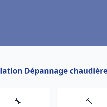
llation Dépannage chaudière
🔧
🔨