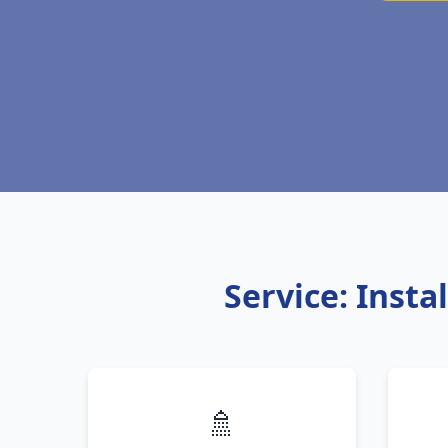
Service: Insta
🚿