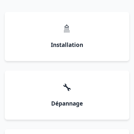
🚿
Installation
🔧
Dépannage