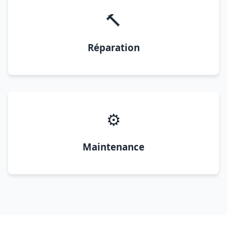
🔨
Réparation
⚙️
Maintenance