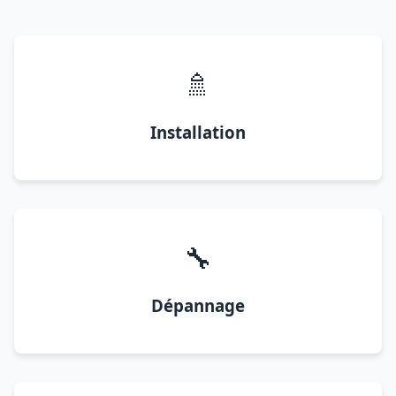
🚿
Installation
🔧
Dépannage