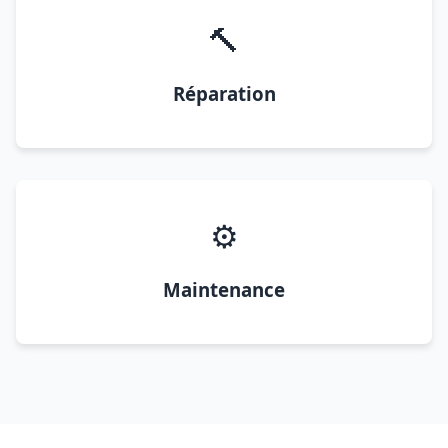
🔨
Réparation
⚙️
Maintenance