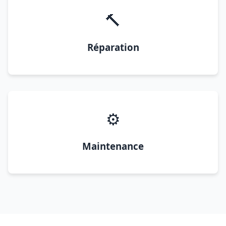
🔨
Réparation
⚙️
Maintenance