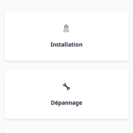
🚿
Installation
🔧
Dépannage