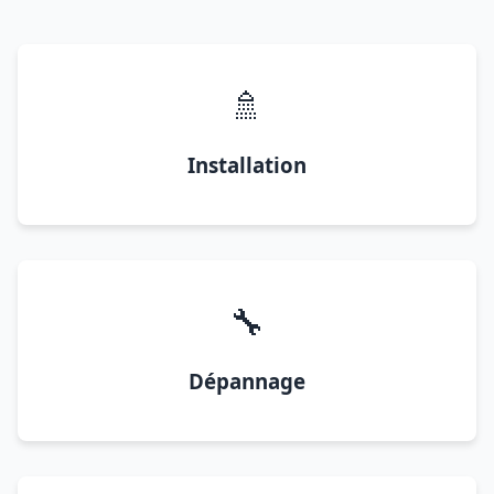
🚿
Installation
🔧
Dépannage