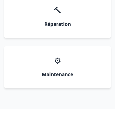
🔨
Réparation
⚙️
Maintenance