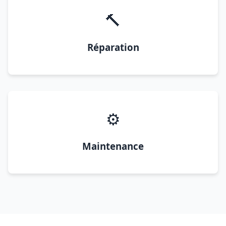
🔨
Réparation
⚙️
Maintenance