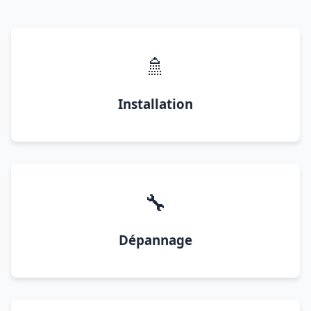
🚿
Installation
🔧
Dépannage