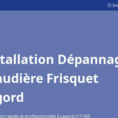
🕒 In
stallation Dépanna
udière Frisquet
gord
on rapide et professionnelle à Lagord (17140)