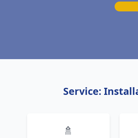
Service: Insta
🚿