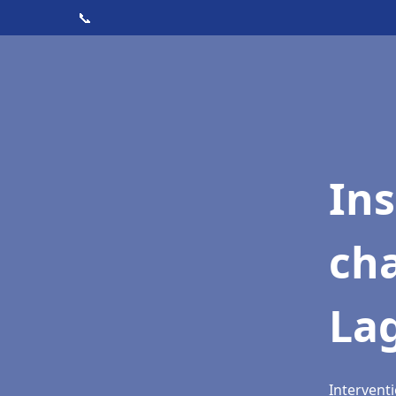
📞
In
cha
La
Interventi