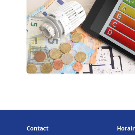
Contact
Horair