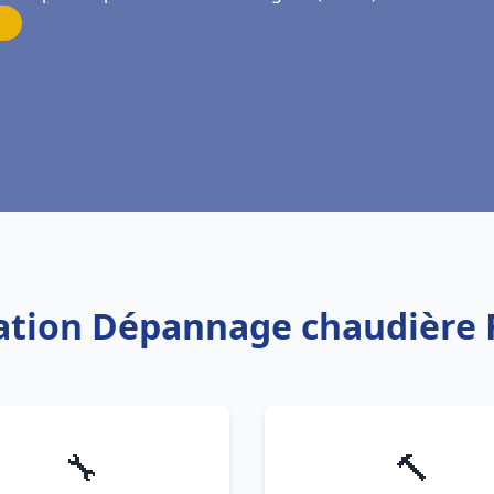
llation Dépannage chaudière 
🔧
🔨