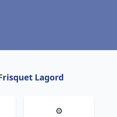
Frisquet Lagord
⚙️