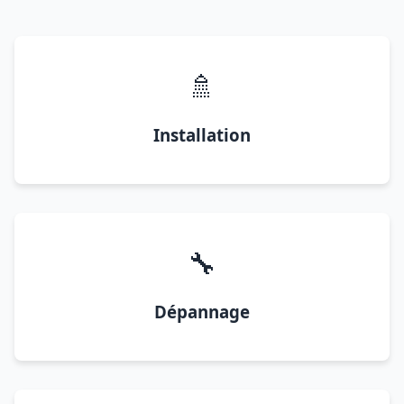
🚿
Installation
🔧
Dépannage