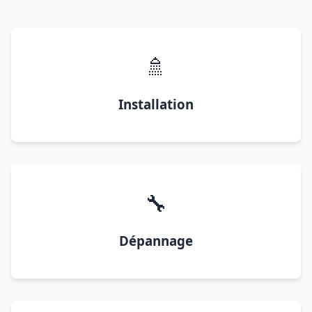
🚿
Installation
🔧
Dépannage