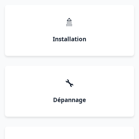
🚿
Installation
🔧
Dépannage