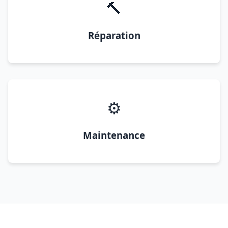
🔨
Réparation
⚙️
Maintenance