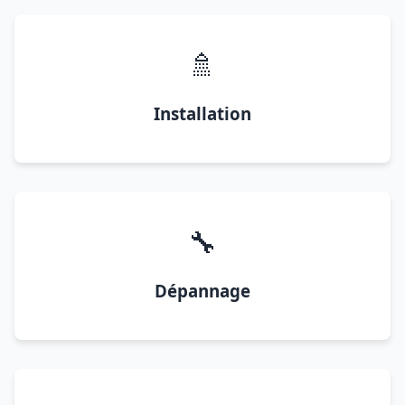
🚿
Installation
🔧
Dépannage