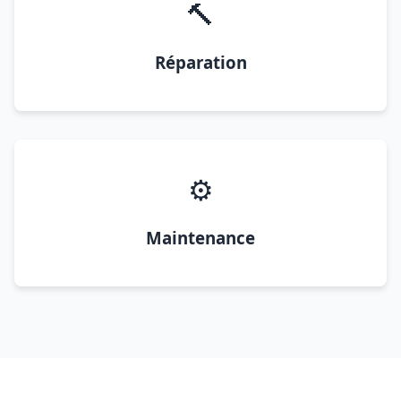
🔨
Réparation
⚙️
Maintenance