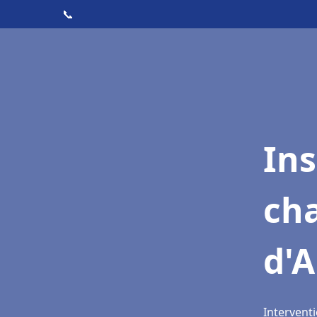
📞
In
cha
d'
Interventi