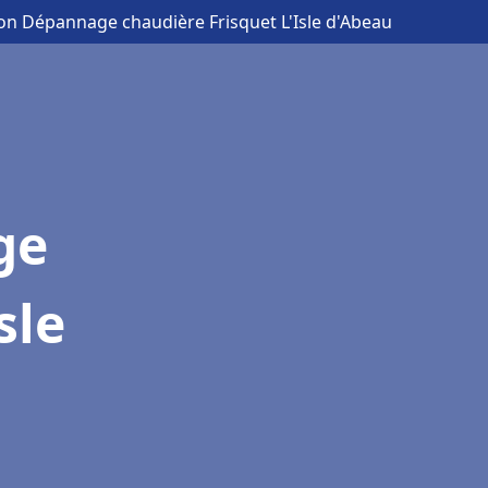
tion Dépannage chaudière Frisquet L'Isle d'Abeau
ge
sle