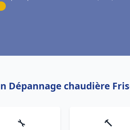
ion Dépannage chaudière Fris
🔧
🔨