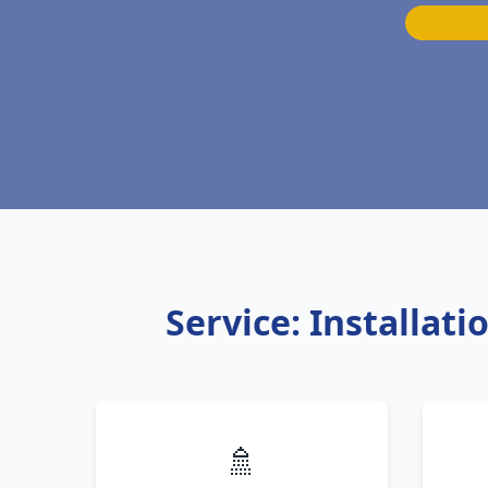
Service: Installat
🚿