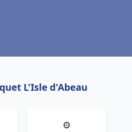
quet L'Isle d'Abeau
⚙️