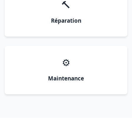
🔨
Réparation
⚙️
Maintenance