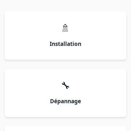
🚿
Installation
🔧
Dépannage