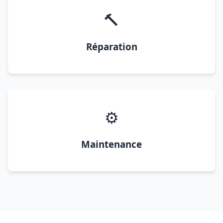
🔨
Réparation
⚙️
Maintenance