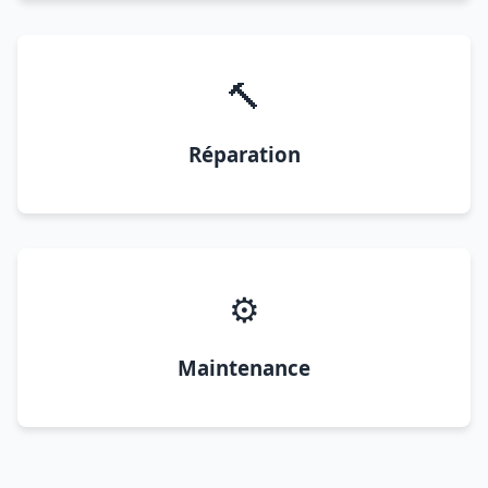
🔨
Réparation
⚙️
Maintenance