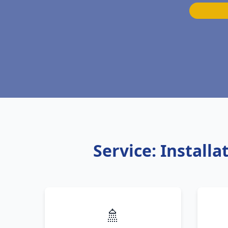
Service: Install
🚿