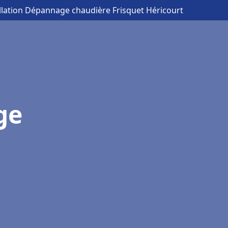
allation Dépannage chaudière Frisquet Héricourt
ge