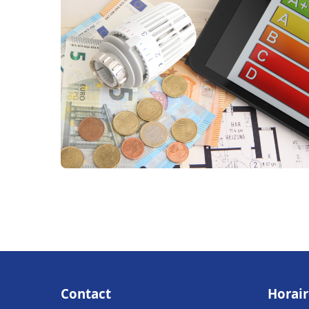
Contact
Horair