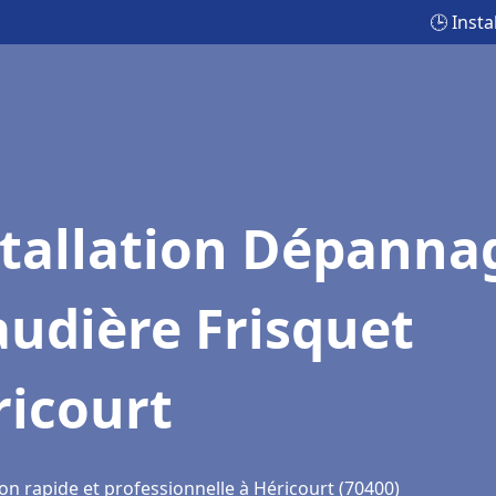
🕒 Inst
stallation Dépanna
udière Frisquet
ricourt
on rapide et professionnelle à Héricourt (70400)