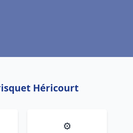
risquet Héricourt
⚙️