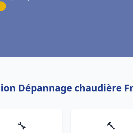
ation Dépannage chaudière F
🔧
🔨