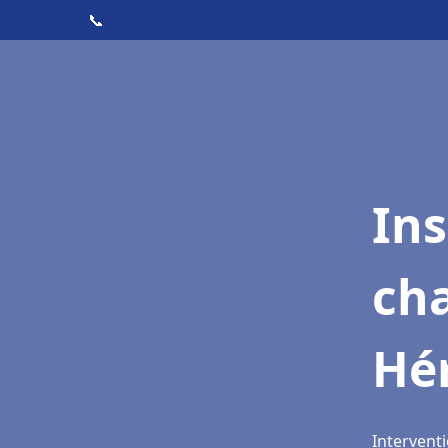
📞
In
cha
Hé
Interventi