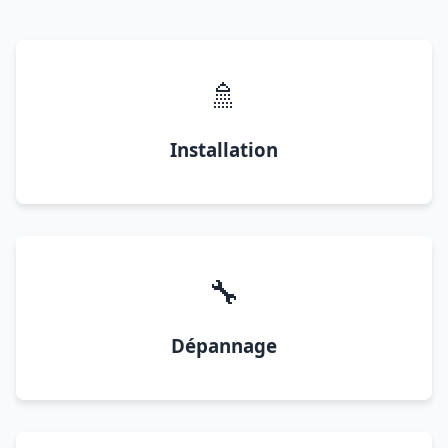
🚿
Installation
🔧
Dépannage