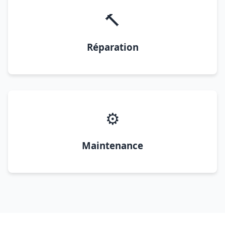
🔨
Réparation
⚙️
Maintenance