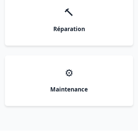
🔨
Réparation
⚙️
Maintenance