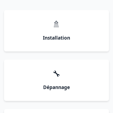
🚿
Installation
🔧
Dépannage