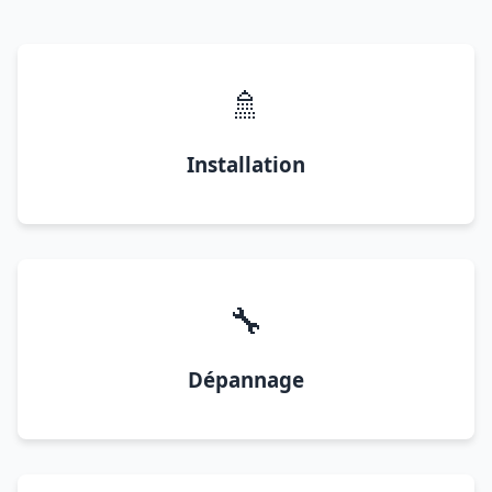
🚿
Installation
🔧
Dépannage