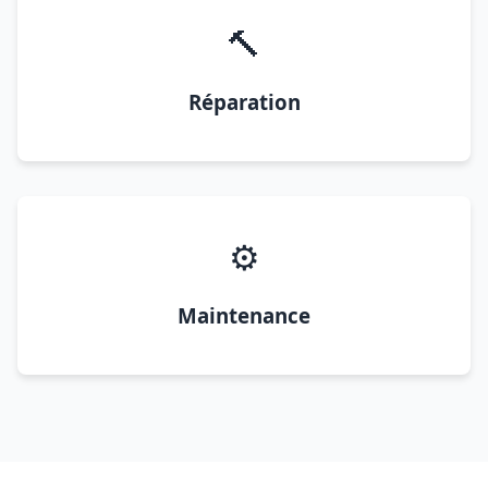
🔨
Réparation
⚙️
Maintenance