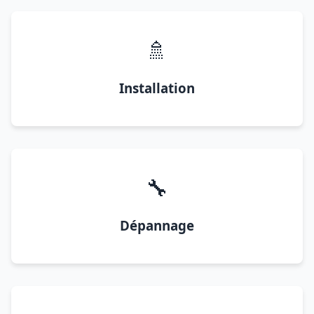
🚿
Installation
🔧
Dépannage