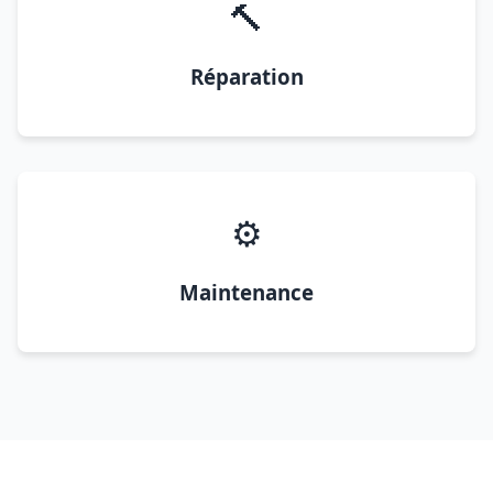
🔨
Réparation
⚙️
Maintenance