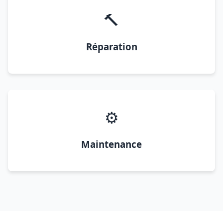
🔨
Réparation
⚙️
Maintenance