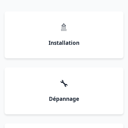
🚿
Installation
🔧
Dépannage