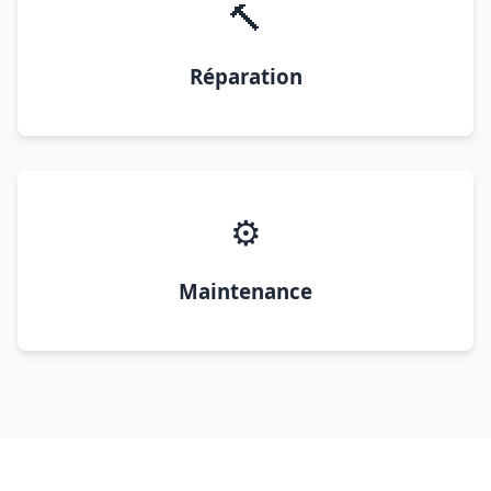
🔨
Réparation
⚙️
Maintenance