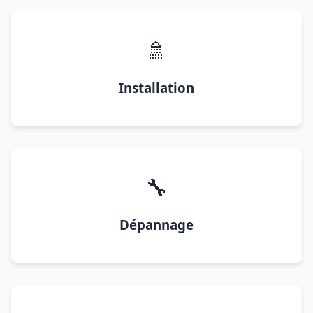
🚿
Installation
🔧
Dépannage