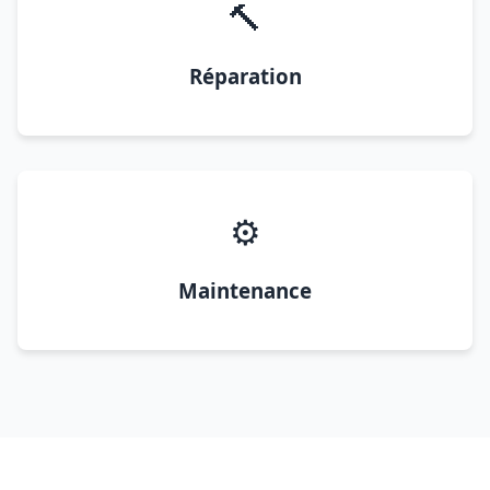
🔨
Réparation
⚙️
Maintenance