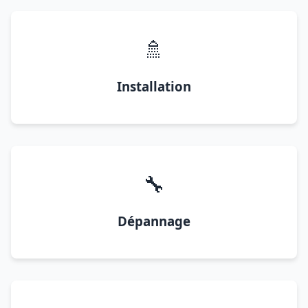
🚿
Installation
🔧
Dépannage