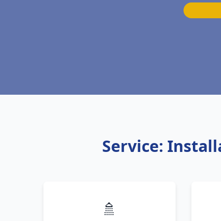
Service: Insta
🚿