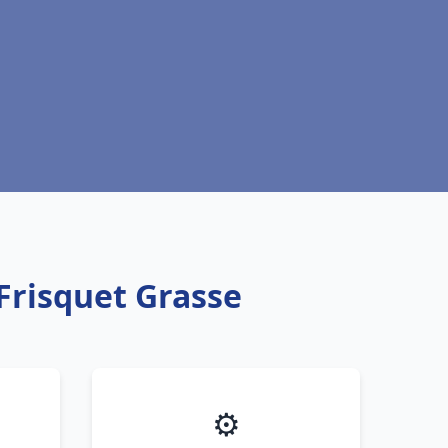
Frisquet Grasse
⚙️