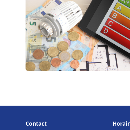
Contact
Horair