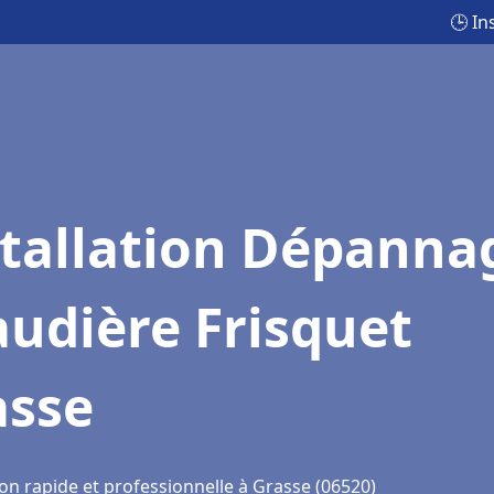
🕒 In
stallation Dépanna
udière Frisquet
asse
on rapide et professionnelle à Grasse (06520)