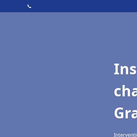
📞
In
cha
Gr
Interventi