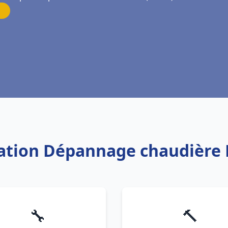
llation Dépannage chaudière 
🔧
🔨