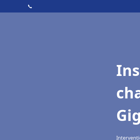
📞
In
cha
Gig
Interventi