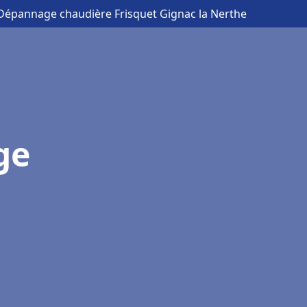
n Dépannage chaudière Frisquet Gignac la Nerthe
ge