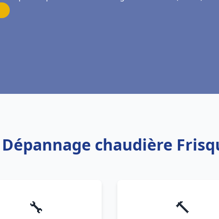
on Dépannage chaudière Frisq
🔧
🔨