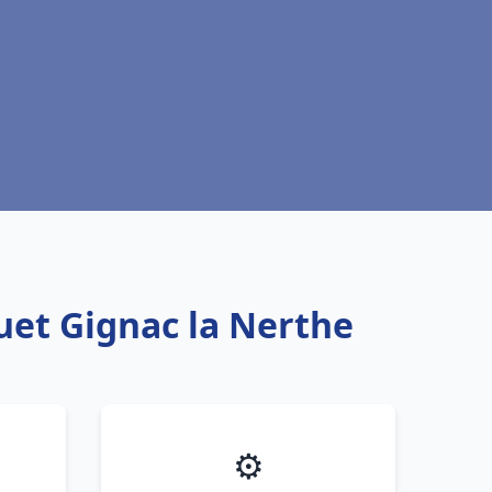
uet Gignac la Nerthe
⚙️