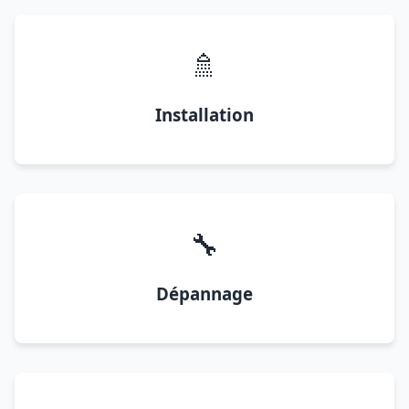
🚿
Installation
🔧
Dépannage