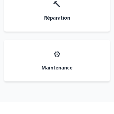
🔨
Réparation
⚙️
Maintenance