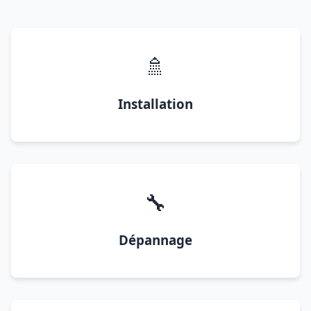
🚿
Installation
🔧
Dépannage