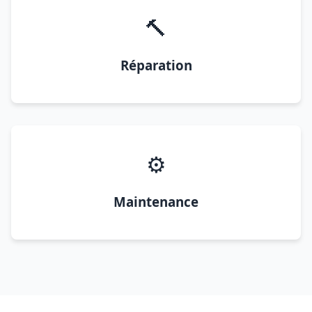
🔨
Réparation
⚙️
Maintenance