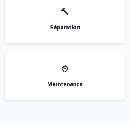
🔨
Réparation
⚙️
Maintenance