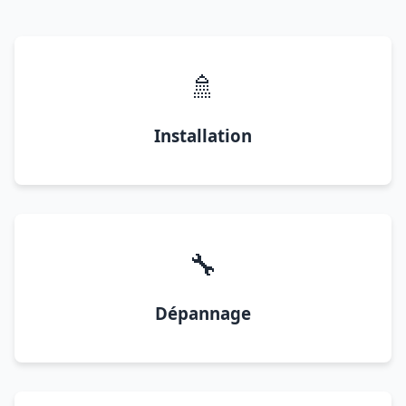
🚿
Installation
🔧
Dépannage