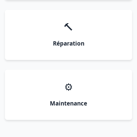
🔨
Réparation
⚙️
Maintenance