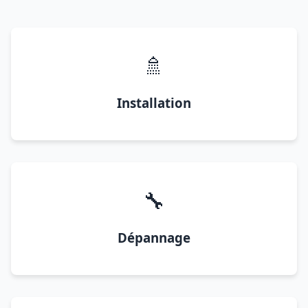
🚿
Installation
🔧
Dépannage