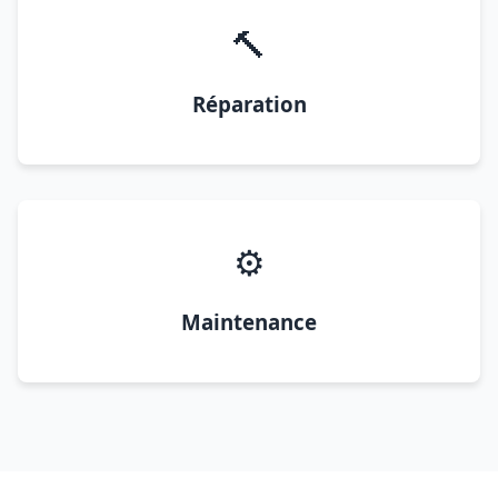
🔨
Réparation
⚙️
Maintenance