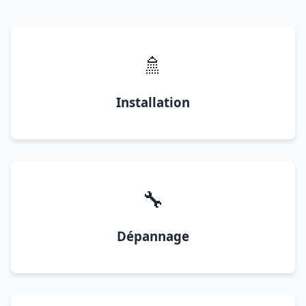
🚿
Installation
🔧
Dépannage