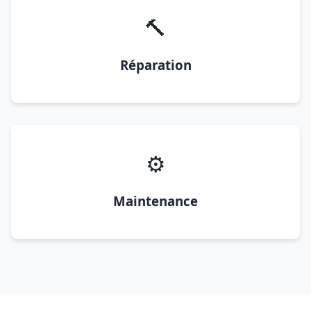
🔨
Réparation
⚙️
Maintenance