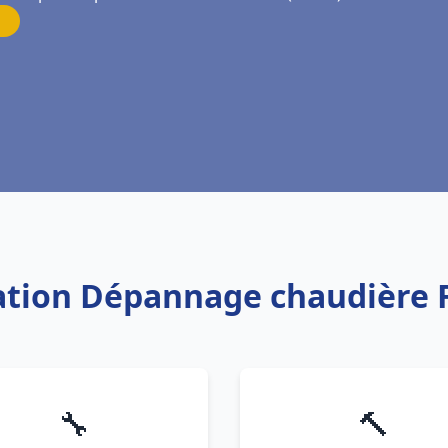
llation Dépannage chaudière 
🔧
🔨