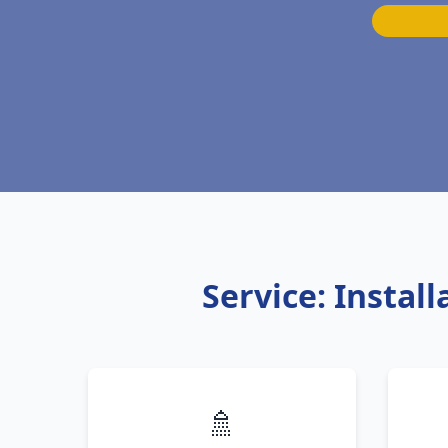
Service: Insta
🚿