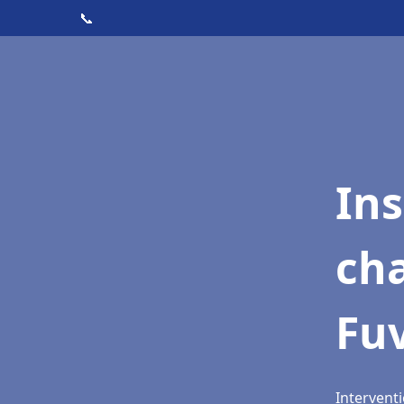
📞
In
cha
Fu
Interventi