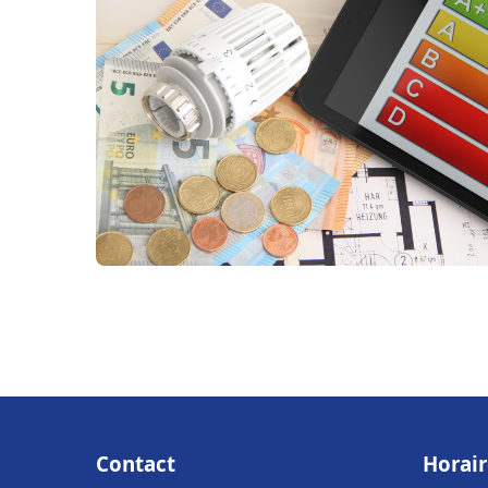
Contact
Horair