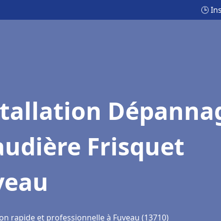
🕒 In
stallation Dépanna
udière Frisquet
veau
on rapide et professionnelle à Fuveau (13710)