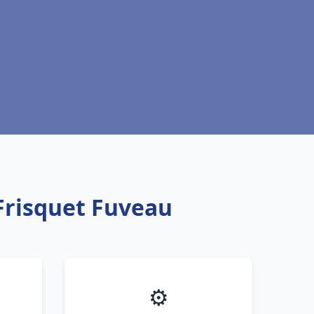
Frisquet Fuveau
⚙️