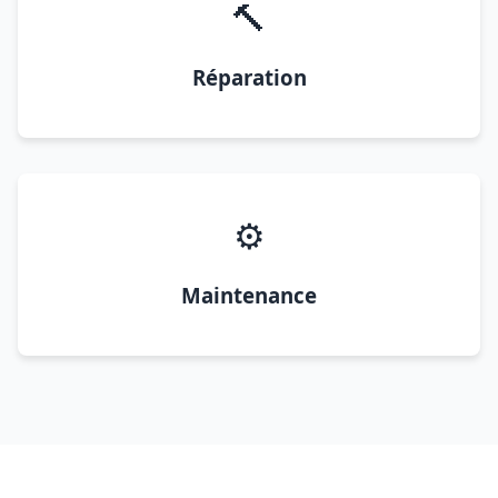
🔨
Réparation
⚙️
Maintenance