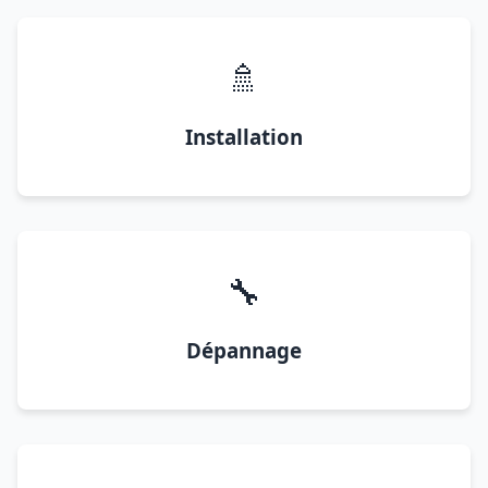
🚿
Installation
🔧
Dépannage