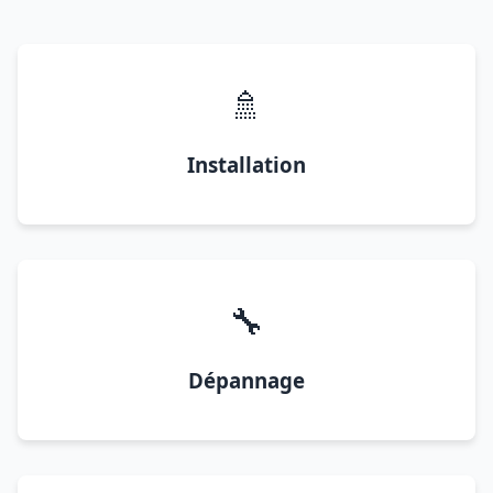
🚿
Installation
🔧
Dépannage