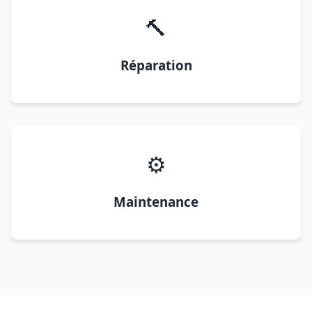
🔨
Réparation
⚙️
Maintenance