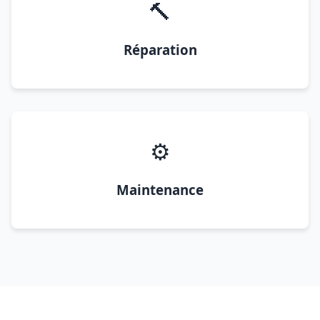
🔨
Réparation
⚙️
Maintenance