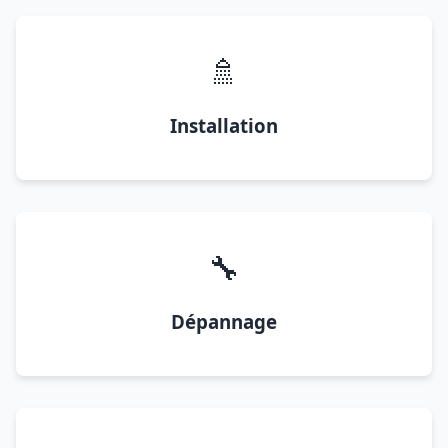
🚿
Installation
🔧
Dépannage