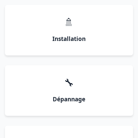
🚿
Installation
🔧
Dépannage