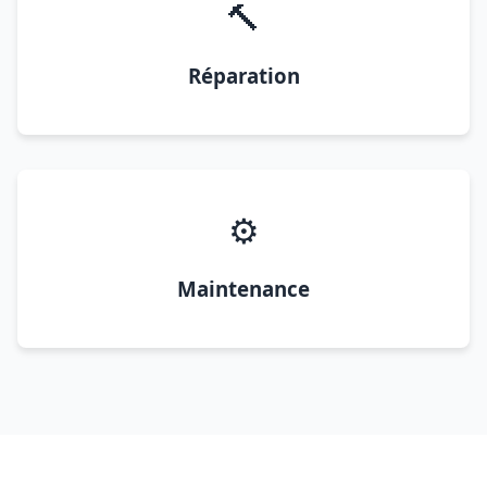
🔨
Réparation
⚙️
Maintenance